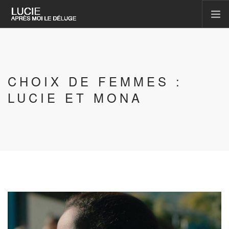
VOIR LE FILM EN VOD
ORGANISER UNE PROJECTION
CHOIX DE FEMMES :
LES COULISSES
LUCIE ET MONA
PRESSE
TÉMOIGNAGES
BLOG
ESPACE PRO